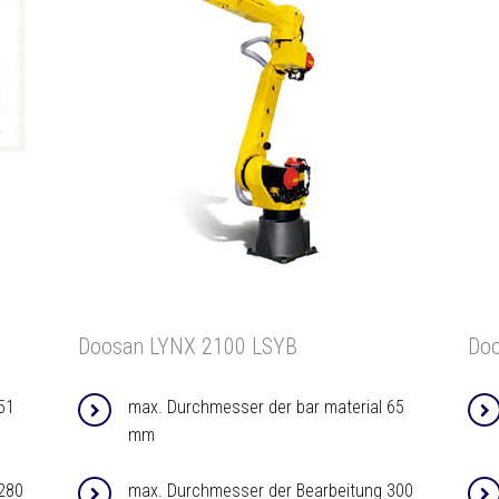
Doosan LYNX 2100 LSYB
Do
51
max. Durchmesser der bar material 65
mm
280
max. Durchmesser der Bearbeitung 300