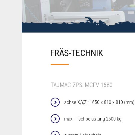
FRÄS-TECHNIK
TAJMAC-ZPS: MCFV 1680
achse X,Y,Z : 1650 x 810 x 810 (mm)
max. Tischbelastung 2500 kg