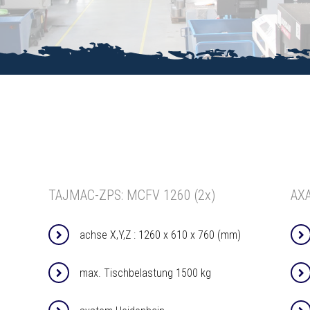
TAJMAC-ZPS: MCFV 1260 (2x)
AX
achse X,Y,Z : 1260 x 610 x 760 (mm)
max. Tischbelastung 1500 kg