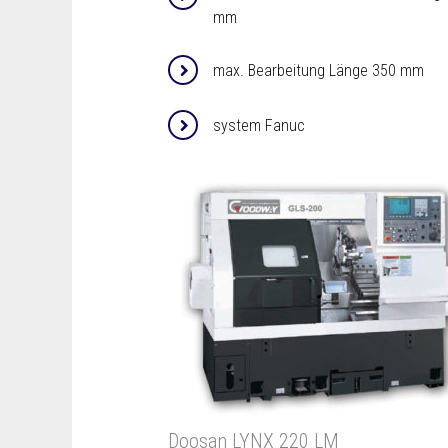
mm
max. Bearbeitung Länge 350 mm
system Fanuc
Doosan LYNX 220 LM