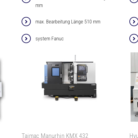
mm
max. Bearbeitung Länge 510 mm
system Fanuc
Tajmac Manurhin KMX 432
Hyu